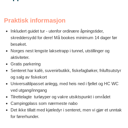
Praktisk informasjon
Inkludert guidet tur - utenfor ordinære åpningstider,
skreddersydd for dere! Må bookes minimum 14 dager før
besøket.
Norges nest lengste laksetrapp i tunnel, utstillinger og
aktiviteter.
Gratis parkering
Senteret har kafé, suvenirbutikk, fiskefagbøker, friluftsutstyr
og salg av fiskekort
Universaltilpasset anlegg, med heis ned i fjellet og HC WC
ved utgang/inngang
Tilrettelagte turløyper og vakre utsiktspunkt i området
Campingplass som nærmeste nabo
Det ikke tillatt med kjæledyr i senteret, men vi gjør et unntak
for førerhunder.